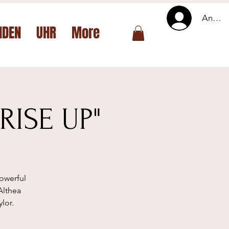
Anmel
NDEN
UHR
More
RISE UP"
owerful
Althea
lor.