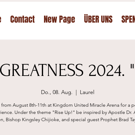
e
Contact
New Page
ÜBER UNS
SPE
GREATNESS 2024. "
Do., 08. Aug.
  |  
Laurel
s from August 8th-11th at Kingdom United Miracle Arena for a p
ience. Under the theme "Rise Up!" be inspired by Apostle Dr. 
en, Bishop Kingsley Chijioke, and special guest Prophet Brad Tay