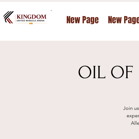
™
New Page
New Pag
OIL OF 
Join u
exper
All