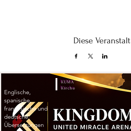
Diese Veranstalt
KUMA
Kirche
Englische,
spanische,
französische und
deutsche
Übersetzungen