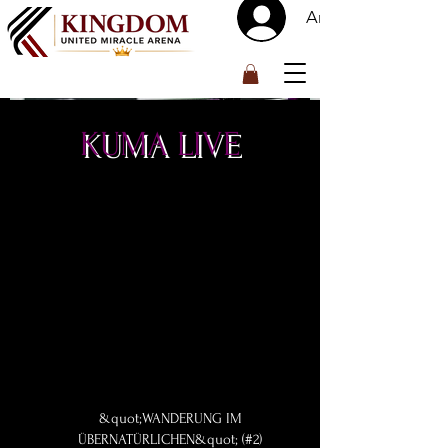
Anmelden
™
KUMA LIVE
&quot;WANDERUNG IM
ÜBERNATÜRLICHEN&quot; (#2)