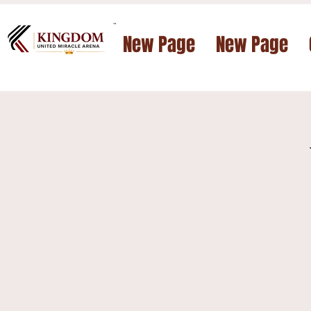
™
New Page
New Page