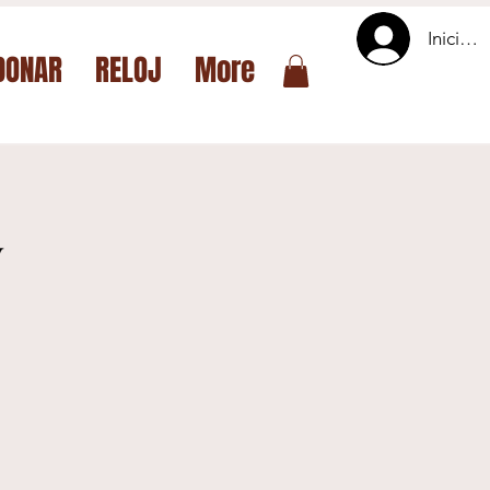
Iniciar 
DONAR
RELOJ
More
y