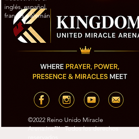
inglés, español,
francés y alemán
©2022 Reino Unido Miracle
Arena.inc™ Todos los derechos
reservados