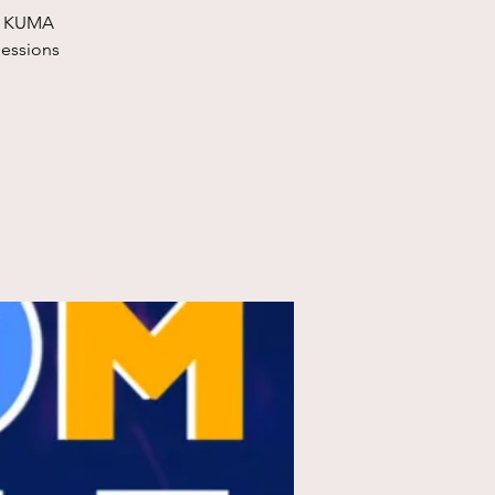
at KUMA
sessions