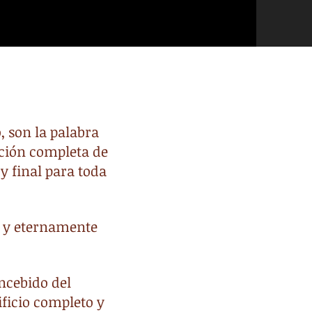
, son la palabra
lación completa de
y final para toda
to y eternamente
ncebido del
ificio completo y