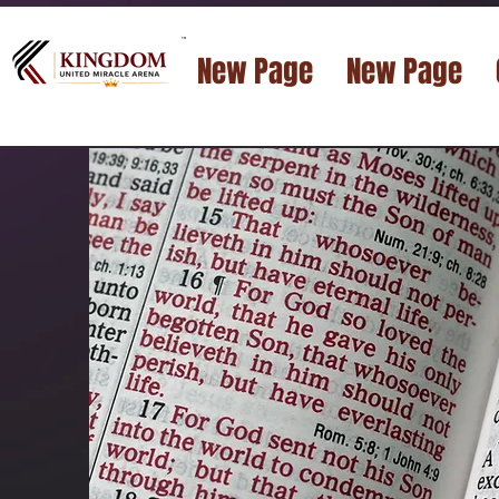
™
New Page
New Page