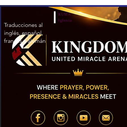
KUMA
Iglesia
Traducciones al
inglés, español,
francés y alemán