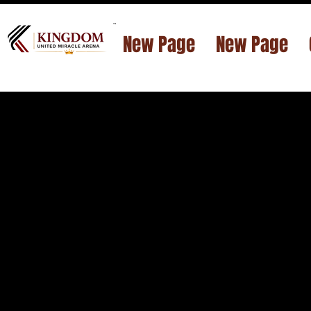
™
New Page
New Page