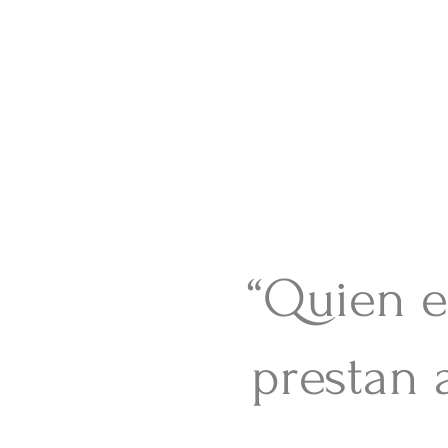
VE
“Quien e
prestan 