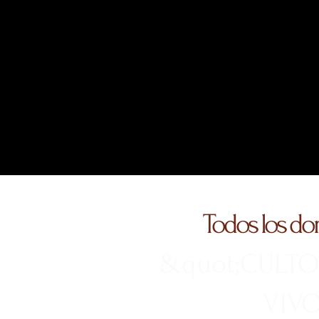
Todos los d
&quot;CULTO
VIVO