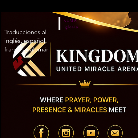
KUMA
Iglesia
Traducciones al
inglés, español,
francés y alemán