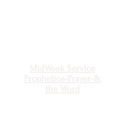
17-
3
M
mar
MidWeek Service
Nive
Prophetice-Prayer-&
the Word
&gt;
gt;