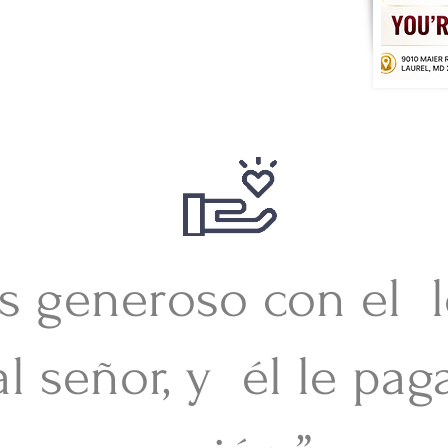
R AHORA
s generoso con el 
al señor, y él le pag