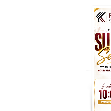
vo
 mantenerte conectado!
stros servicios de
ay lecciones de educación
 edades, y muchas otras
.
 mantenerte conectado!
stros servicios de
ay lecciones de educación
 edades, y muchas otras
o.