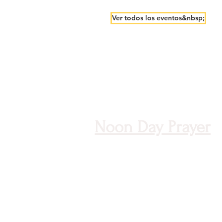
Ver todos los eventos&nbsp;​
2
mar
Noon Day Prayer
&