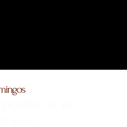
omingos
 DOMINICAL EN
&quot;