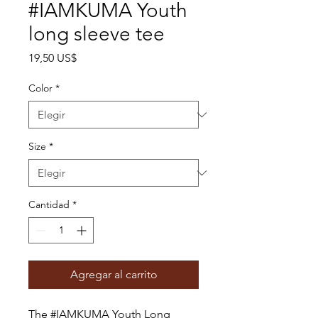
#IAMKUMA Youth
long sleeve tee
Precio
19,50 US$
Color
*
Size
*
Cantidad
*
Agregar al carrito
The #IAMKUMA Youth Long 