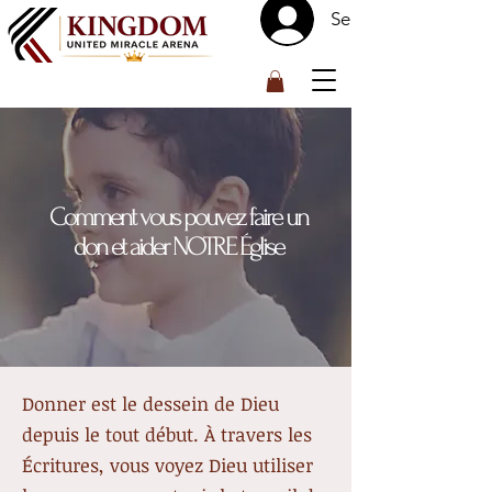
Se connecter
™
Comment vous pouvez faire un
don et aider NOTRE Église
Donner est le dessein de Dieu
depuis le tout début. À travers les
Écritures, vous voyez Dieu utiliser