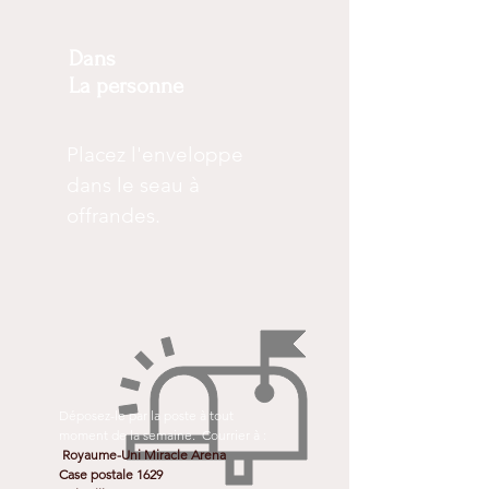
Dans
La personne
Placez l'enveloppe
dans le seau à
offrandes.
Déposez-le par la poste à tout
moment de la semaine.
Courrier à :
Royaume-Uni Miracle Arena
Case postale 1629