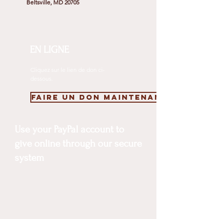
Beltsville, MD 20705
EN LIGNE
Cliquez sur le lien de don ci-
dessous.
Faire un don maintenant
Use your PayPal account to
give online through our secure
system