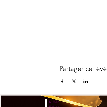
Partager cet é
KUMA
Église