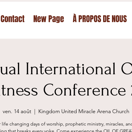
Contact
New Page
À PROPOS DE NOUS
al International O
tness Conference
ven. 14 août
  |  
Kingdom United Miracle Arena Church
 life changing days of worship, prophetic ministry, miracles, an
ting that breaks every yoke. Come experience the OIL OF GRE