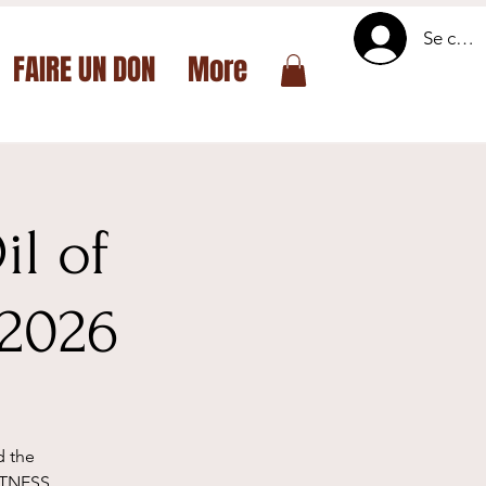
Se conn
FAIRE UN DON
More
il of
 2026
d the
ATNESS