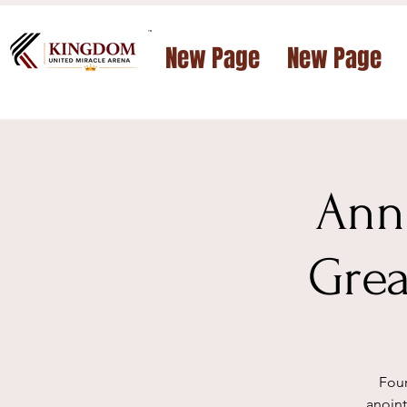
™
New Page
New Page
Annu
Grea
Four
anoin