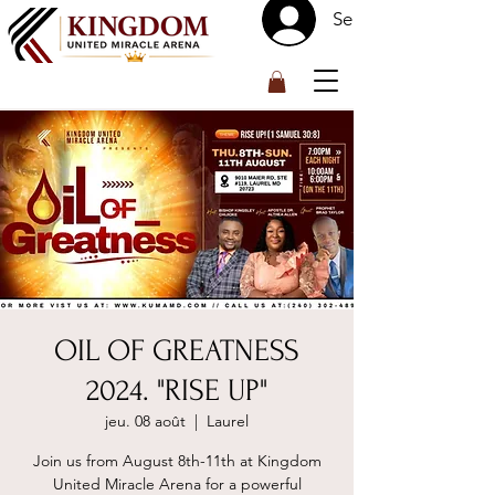
Se connecter
™
OIL OF GREATNESS
2024. "RISE UP"
jeu. 08 août
  |  
Laurel
Join us from August 8th-11th at Kingdom
United Miracle Arena for a powerful