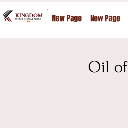
™
New Page
New Page
Oil o