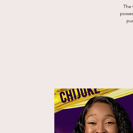
The 
powerf
pur