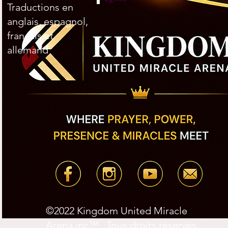
Traductions en
anglais, espagnol,
français et
allemand
©2022 Kingdom United Miracle
Arena.inc™ Tous droits réservés