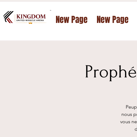
™
New Page
New Page
Prophé
Peupl
nous pr
vous ne
d